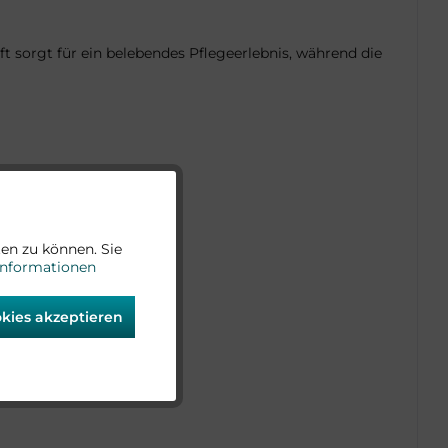
ft sorgt für ein belebendes Pflegeerlebnis, während die
Aktiv
en zu können. Sie
Informationen
Aktiv
okies akzeptieren
Aktiv
alepeo.com
Aktiv