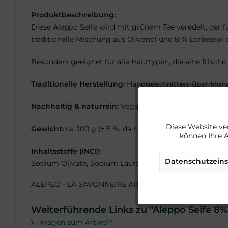
Produktbeschreibung:
Diese Aleppo Seife wird mit grünem Tee veredelt, der fü
traditionelle Mischung aus Olivenöl und 8 % Lorbeeröl d
Besonders geeignet für alle Hauttypen, die eine frische
Traditionelle Herstellung:
Handgeschnitten, über Mona
Nachhaltig & naturrein:
Vegan, palmölfrei, plastikfrei
Funktionale
Diese Website ve
Gewicht:
ca. 100 g (± 5 %, da handgeschnitten)
können Ihre 
Marketing
Inhaltsstoffe (INCI):
Datenschutzeins
Sodium Olivate, Sodium Laurate, Aqua (Water), Sodium 
Tracking
ALEPEO - LA SAVONNERIE ARTISANALE D'ALEP,
111, A
Service
Weiterführende Links zu "Aleppo Seife 8%
Fragen zum Artikel?