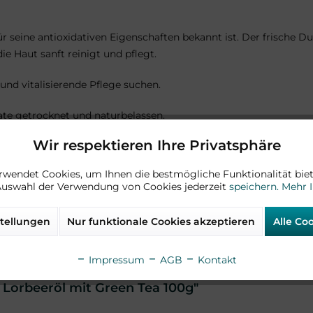
r seine antioxidativen Eigenschaften bekannt ist. Der frische Du
ie Haut sanft reinigt und pflegt.
 und vitalisierende Pflege suchen.
te getrocknet und naturbelassen.
Wir respektieren Ihre Privatsphäre
 und ohne synthetische Zusätze.
rwendet Cookies, um Ihnen die bestmögliche Funktionalität biet
Auswahl der Verwendung von Cookies jederzeit
speichern.
Mehr 
tellungen
Nur funktionale Cookies akzeptieren
Alle Co
Hydroxide, Camellia Sinensis (Green Tea) Leaf Extract
venue Victor Hugo,
75116 Paris -
Frankreich / Riad Basmaji, info@
Impressum
AGB
Kontakt
 Lorbeeröl mit Green Tea 100g"