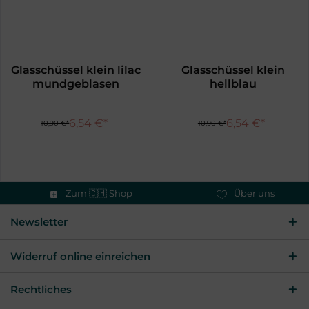
Glasschüssel klein lilac
Glasschüssel klein
mundgeblasen
hellblau
mundgeblasen
6,54 €*
6,54 €*
10,90 €*
10,90 €*
Zum 🇨🇭 Shop
Über uns
Newsletter
Widerruf online einreichen
Rechtliches