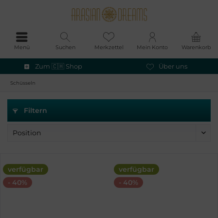
Menü
Suchen
Merkzettel
Mein Konto
Warenkorb
Zum 🇨🇭 Shop
Über uns
Schüsseln
Filtern
verfügbar
verfügbar
- 40%
- 40%