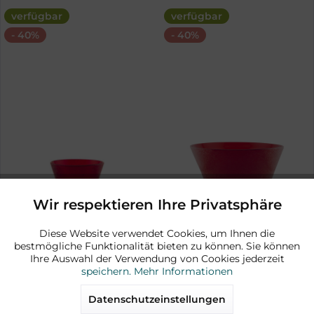
verfügbar
verfügbar
- 40%
- 40%
Wir respektieren Ihre Privatsphäre
Aktiv
Funktionale
Diese Website verwendet Cookies, um Ihnen die
bestmögliche Funktionalität bieten zu können. Sie können
Aktiv
Marketing
Ihre Auswahl der Verwendung von Cookies jederzeit
speichern.
Mehr Informationen
Aktiv
Tracking
Glasschüssel klein rot
Glasschüssel gross rot
Datenschutzeinstellungen
mundgeblasen
mundgeblasen