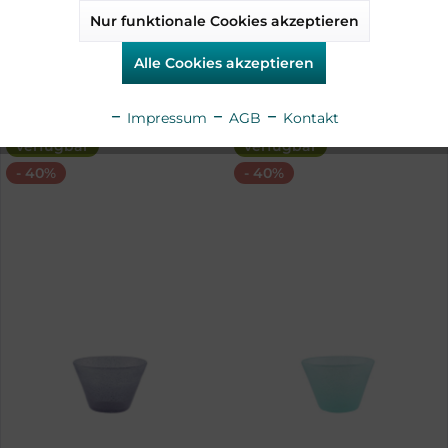
Nur funktionale Cookies akzeptieren
Aktiv
Service
6,54 €*
32,40 €*
10,90 €*
54,00 €*
Alle Cookies akzeptieren
Aktiv
Sonstige
Impressum
AGB
Kontakt
verfügbar
verfügbar
- 40%
- 40%