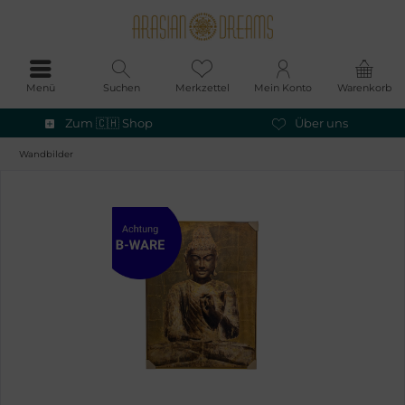
Menü
Suchen
Merkzettel
Mein Konto
Warenkorb
Zum 🇨🇭 Shop
Über uns
Wandbilder