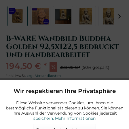
B-WARE Wandbild Buddha
Golden 92,5x122,5 bedruckt
und handbearbeitet
194,50 € *
389,00 € *
(50% gespart)
*inkl. MwSt.
zzgl. Versandkosten
1 Stück sofort lieferbar, Lieferzeit ca. 2-4 Werktage
Wir respektieren Ihre Privatsphäre
Aktiv
Funktionale
In den Warenkorb
Diese Website verwendet Cookies, um Ihnen die
bestmögliche Funktionalität bieten zu können. Sie können
Aktiv
Marketing
Ihre Auswahl der Verwendung von Cookies jederzeit
speichern.
Mehr Informationen
Merken
Aktiv
Tracking