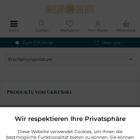
Menü
Suchen
Merkzettel
Mein Konto
Warenkorb
Zum 🇨🇭 Shop
Über uns
Produkte von GertSnel
Wir respektieren Ihre Privatsphäre
Aktiv
Funktionale
Diese Website verwendet Cookies, um Ihnen die
bestmögliche Funktionalität bieten zu können. Sie können
Aktiv
Marketing