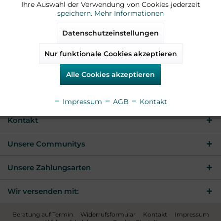
Zum 🇨🇭 Shop
Über uns
Ihre Auswahl der Verwendung von Cookies jederzeit
speichern.
Mehr Informationen
Newsletter
Aktiv
Tracking
Datenschutzeinstellungen
Widerruf online einreichen
Nur funktionale Cookies akzeptieren
Aktiv
Service
Rechtliches
Alle Cookies akzeptieren
Aktiv
Sonstige
Service & Info
Impressum
AGB
Kontakt
Kontakt
Unsere Communitys
Unsere Zahlungsarten
Wir versenden mit:
Beratung auf Termin
Widerrufsformular
Kontakt
Impressum