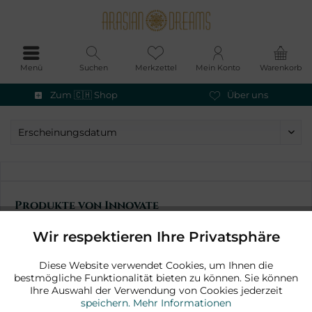
Menü
Suchen
Merkzettel
Mein Konto
Warenkorb
Zum 🇨🇭 Shop
Über uns
Produkte von Innovate
Wir respektieren Ihre Privatsphäre
Aktiv
Funktionale
Zum 🇨🇭 Shop
Über uns
Diese Website verwendet Cookies, um Ihnen die
bestmögliche Funktionalität bieten zu können. Sie können
Aktiv
Marketing
Ihre Auswahl der Verwendung von Cookies jederzeit
Newsletter
speichern.
Mehr Informationen