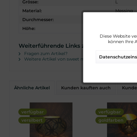
Grösse:
L
Material:
Messing
Durchmesser:
12 cm
Funktionale
Höhe:
9 cm
Diese Website ve
können Ihre 
Marketing
Weiterführende Links zu "Windlicht Flowe
Fragen zum Artikel?
Datenschutzeins
Weitere Artikel von sweet mint
Tracking
Service
Ähnliche Artikel
Kunden kauften auch
Kunden
Sonstige
verfügbar
verfügbar
versilbert
goldfarben