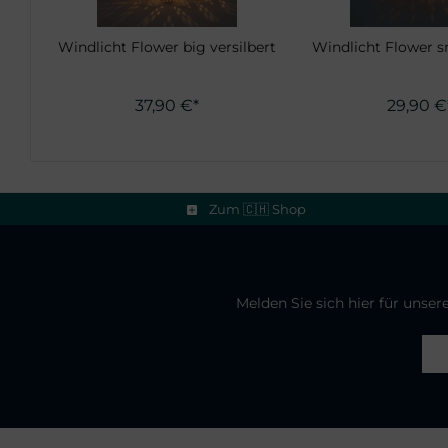
Windlicht Flower big versilbert
Windlicht Flower s
37,90 €*
29,90 €
Zum 🇨🇭 Shop
Melden Sie sich hier für unse