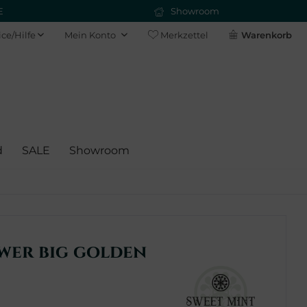
E
Showroom
ice/Hilfe
Mein Konto
Merkzettel
Warenkorb
d
SALE
Showroom
wer big golden