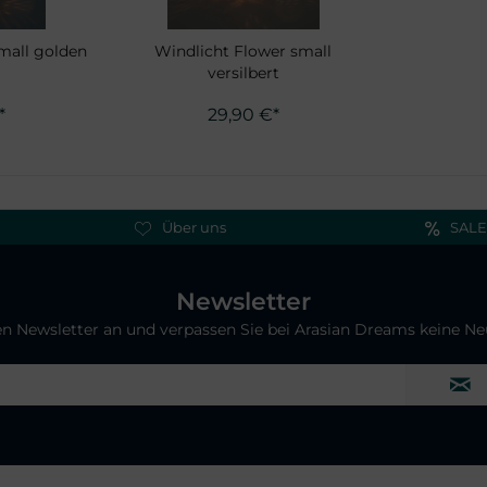
mall golden
Windlicht Flower small
versilbert
*
29,90 €*
Über uns
SALE
Newsletter
ren Newsletter an und verpassen Sie bei Arasian Dreams keine N