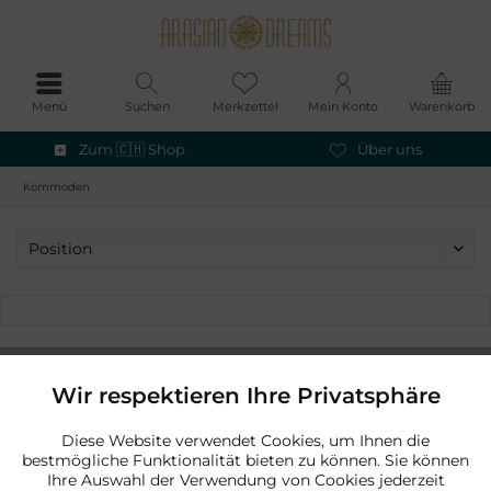
Menü
Suchen
Merkzettel
Mein Konto
Warenkorb
Zum 🇨🇭 Shop
Über uns
Kommoden
Chinesische Kommoden bis zu 100 Jahre alt
Wir respektieren Ihre Privatsphäre
Aktiv
Funktionale
Diese Website verwendet Cookies, um Ihnen die
Zum 🇨🇭 Shop
Über uns
bestmögliche Funktionalität bieten zu können. Sie können
Aktiv
Marketing
Ihre Auswahl der Verwendung von Cookies jederzeit