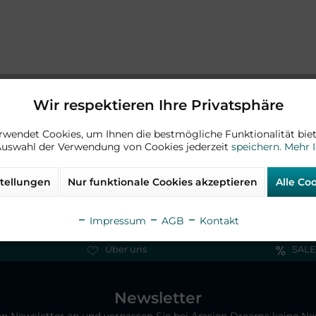
Wir respektieren Ihre Privatsphäre
rwendet Cookies, um Ihnen die bestmögliche Funktionalität biet
Auswahl der Verwendung von Cookies jederzeit
speichern.
Mehr 
tellungen
Nur funktionale Cookies akzeptieren
Alle Co
Impressum
AGB
Kontakt
Über uns
SALE
Newsletter
ren Newsletter an und verpassen Sie bei Arasian Dreams keine N