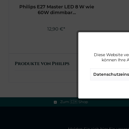
Philips E27 Master LED 8 W wie
60W dimmbar...
12,90 €*
Funktionale
Diese Website ve
können Ihre 
Marketing
Produkte von Philips
Datenschutzeins
Tracking
Service
Zum 🇨🇭 Shop
Sonstige
Melden Sie sich hier für unse