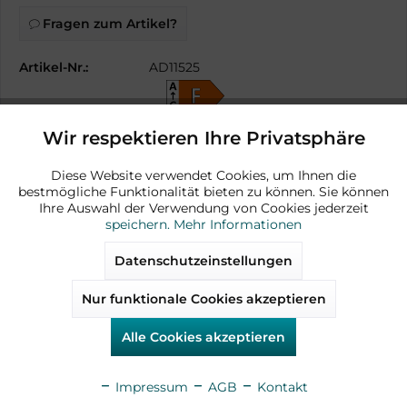
Fragen zum Artikel?
Artikel-Nr.:
AD11525
Energieeffizienzklasse
Datenblatt
Wir respektieren Ihre Privatsphäre
Aktiv
Funktionale
Diese Website verwendet Cookies, um Ihnen die
bestmögliche Funktionalität bieten zu können. Sie können
Aktiv
Marketing
Ihre Auswahl der Verwendung von Cookies jederzeit
speichern.
Mehr Informationen
Zubehör
Aktiv
Tracking
Datenschutzeinstellungen
Nur funktionale Cookies akzeptieren
Aktiv
Service
verfügbar
Alle Cookies akzeptieren
goldfarben
Aktiv
Sonstige
Impressum
AGB
Kontakt