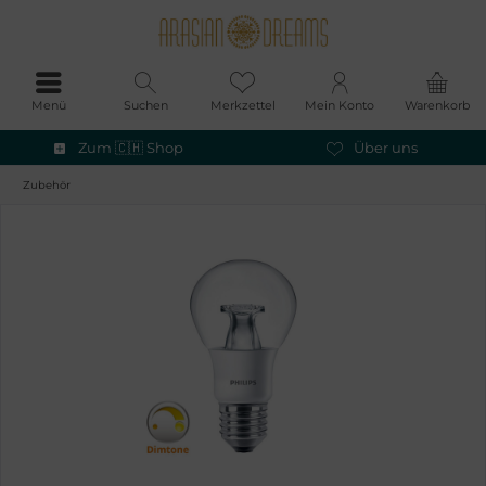
Menü
Suchen
Merkzettel
Mein Konto
Warenkorb
Zum 🇨🇭 Shop
Über uns
Zubehör