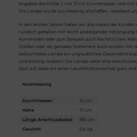
Angebot die Größe S mit 21 cm Durchmesser und mit ei
Die Lampe wurde aus Messing erschaffen, versilbert u
In den letzten Jahren haben wir alle Inputs der Kunde
rundlich gehalten mit leicht ansteigender Verjüngung n
Kommoden oder zum Beispiel auch Nachttischen. Natürli
Größen oder als geniales Statement auch einzeln. Mit 
beleuchteten Lampe ein unglaubliches Gesamtbild ergibt
und entlang zaubern. Die Lampe weist eine Anschlusska
lässt auf diese Art einen Leuchtmittelwechsel ganz einf
Ausmessung
Durchmesser
21 cm
Höhe
17 cm
Länge Anschlusskabel
180 cm
Gewicht
0,6 kg