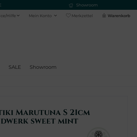
E
Showroom
ice/Hilfe
Mein Konto
Merkzettel
Warenkorb
SALE
Showroom
tiki Marutuna S 21cm
ndwerk sweet mint