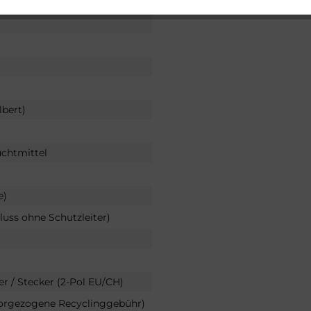
lbert)
uchtmittel
e)
luss ohne Schutzleiter)
er / Stecker (2-Pol EU/CH)
vorgezogene Recyclinggebühr)