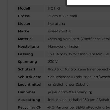
Service
Modell
POTIKI
Grösse
21 cm = S - Small
Sonstige
Muster
Marutuna
Marke
sweet mint ®
Material
Messing versilbert (Oberfläche versi
Herstellung
Handwerk - Indien
Fassung
1 x E14 max. 15 W / Innovate Mini Le
Spannung
230 V
Schutzart
IP20 (nur für trockene Innenbereich
Schutzklasse
Schutzklasse II (schutzisoliert/Ansch
Leuchtmittel
erhältlich unter Zubehör
Dimmbar
ja (leuchtmittelabhängig)
Ausstattung
inkl. Anschlusskabel 180 cm / Schalt
Recycling CH
vRG-Partner bei SENS eRecycling (