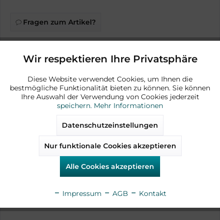
Fragen zum Artikel?
Artikel-Nr.:
AD13971
Wir respektieren Ihre Privatsphäre
Aktiv
Funktionale
Diese Website verwendet Cookies, um Ihnen die
bestmögliche Funktionalität bieten zu können. Sie können
Aktiv
Marketing
Ihre Auswahl der Verwendung von Cookies jederzeit
Zubehör
speichern.
Mehr Informationen
Aktiv
Tracking
Datenschutzeinstellungen
verfügbar
Nur funktionale Cookies akzeptieren
Aktiv
Service
Alle Cookies akzeptieren
Aktiv
Sonstige
Impressum
AGB
Kontakt
Noxion E14 Lucent LED Lustre Clear dimmbar...