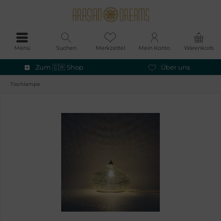
Menü
Suchen
Merkzettel
Mein Konto
Warenkorb
Zum 🇨🇭 Shop
Über uns
Tischlampe