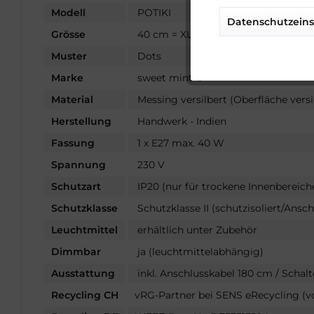
Modell
POTIKI
Datenschutzeins
Tracking
Grösse
40 cm = XL - XLarge
Muster
Dots
Service
Marke
sweet mint ®
Material
Messing versilbert (Oberfläche versi
Sonstige
Herstellung
Handwerk - Indien
Fassung
1 x E27 max. 40 W
Spannung
230 V
Schutzart
IP20 (nur für trockene Innenbereich
Schutzklasse
Schutzklasse II (schutzisoliert/Ansch
Leuchtmittel
erhältlich unter Zubehör
Dimmbar
ja (leuchtmittelabhängig)
Ausstattung
inkl. Anschlusskabel 180 cm / Schalt
Recycling CH
vRG-Partner bei SENS eRecycling (