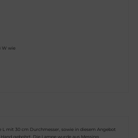
8 W wie
össe L mit 30 cm Durchmesser, sowie in diesem Angebot
n Hand gebohrt. Die Lampe wurde aus Messing