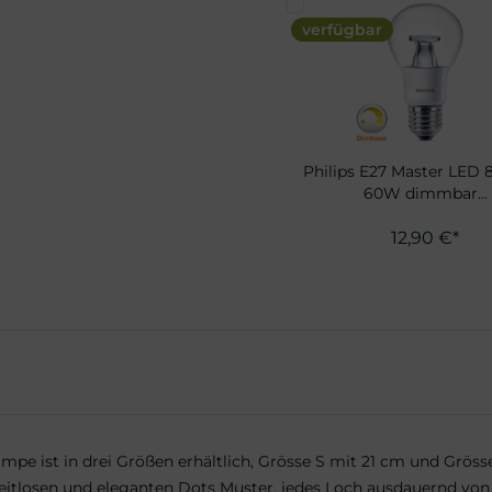
verfügbar
Philips E27 Master LED 
60W dimmbar...
12,90 €*
Lampe ist in drei Größen erhältlich, Grösse S mit 21 cm und Gr
itlosen und eleganten Dots Muster, jedes Loch ausdauernd vo