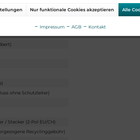
tellungen
Nur funktionale Cookies akzeptieren
Alle Co
Impressum
AGB
Kontakt
lbert)
e)
luss ohne Schutzleiter)
er / Stecker (2-Pol EU/CH)
vorgezogene Recyclinggebühr)