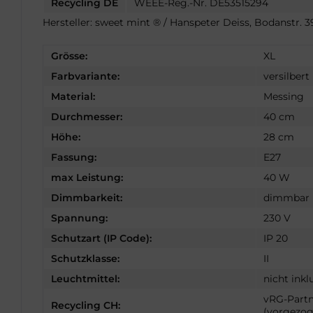
Recycling DE
WEEE-Reg.-Nr. DE53515294
Hersteller: sweet mint ® / Hanspeter Deiss, Bodanstr.
Grösse:
XL
Farbvariante:
versilbert
Material:
Messing
Durchmesser:
40 cm
Höhe:
28 cm
Fassung:
E27
max Leistung:
40 W
Dimmbarkeit:
dimmbar (
Spannung:
230 V
Schutzart (IP Code):
IP 20
Schutzklasse:
II
Leuchtmittel:
nicht inkl
vRG-Partn
Recycling CH:
(vorgezog