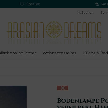
Über uns
SAL
Suchen
Serv
alische Windlichter
Wohnaccessoires
Küche & Bad
Bodenlampe Po
versilbert Ha