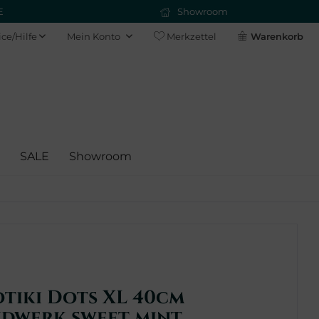
E
Showroom
ice/Hilfe
Mein Konto
Merkzettel
Warenkorb
SALE
Showroom
tiki Dots XL 40cm
ndwerk sweet mint