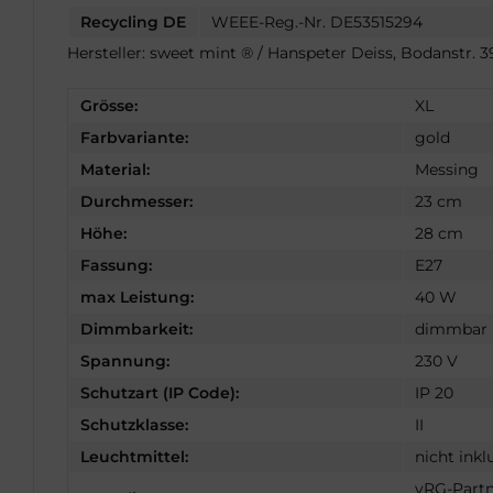
Recycling DE
WEEE-Reg.-Nr. DE53515294
Hersteller: sweet mint ® / Hanspeter Deiss, Bodanstr.
Grösse:
XL
Farbvariante:
gold
Material:
Messing
Durchmesser:
23 cm
Höhe:
28 cm
Fassung:
E27
max Leistung:
40 W
Dimmbarkeit:
dimmbar (
Spannung:
230 V
Schutzart (IP Code):
IP 20
Schutzklasse:
II
Leuchtmittel:
nicht inkl
vRG-Partn