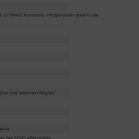
 39, D-78462 Konstanz, info@arasian-dreams.de
nur mit externen Regler)
usive
er bei SENS eRecycling