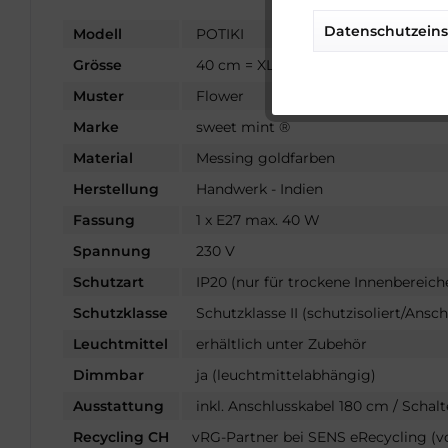
Datenschutzeins
Modell
POTIKI
Tracking
Grösse
40 cm = XL - XLarge
Muster
Flower
Service
Marke
sweet mint ®
Material
Messing goldfarben
Sonstige
Herstellung
Handwerk - Indien
Fassung
1 x E27 max. 40 W
Spannung
230 V
Schutzart
IP20 (nur für trockene Innenbereich
Schutzklasse
Schutzklasse II (schutzisoliert/Ansch
Leuchtmittel
erhältlich unter Zubehör
Dimmbar
ja (leuchtmittelabhängig)
Ausstattung
inkl. Anschlusskabel 180 cm / Schalt
Recycling CH
vRG-Partner bei SENS eRecycling (