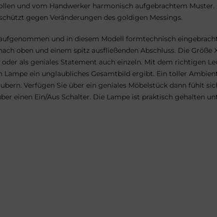
ollen und vom Handwerker harmonisch aufgebrachtem Muster. D
schützt gegen Veränderungen des goldigen Messings.
n aufgenommen und in diesem Modell formtechnisch eingebracht.
nach oben und einem spitz ausfließenden Abschluss. Die Größe XL
oder als geniales Statement auch einzeln. Mit dem richtigen Leu
Lampe ein unglaubliches Gesamtbild ergibt. Ein toller Ambiente
zaubern. Verfügen Sie über ein geniales Möbelstück dann fühlt s
er einen Ein/Aus Schalter. Die Lampe ist praktisch gehalten unte