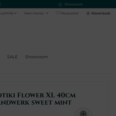
E
Showroom
ice/Hilfe
Mein Konto
Merkzettel
Warenkorb
SALE
Showroom
tiki Flower XL 40cm
andwerk sweet mint