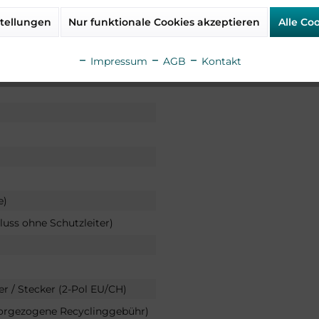
tellungen
Nur funktionale Cookies akzeptieren
Alle Co
Impressum
AGB
Kontakt
e)
luss ohne Schutzleiter)
er / Stecker (2-Pol EU/CH)
vorgezogene Recyclinggebühr)