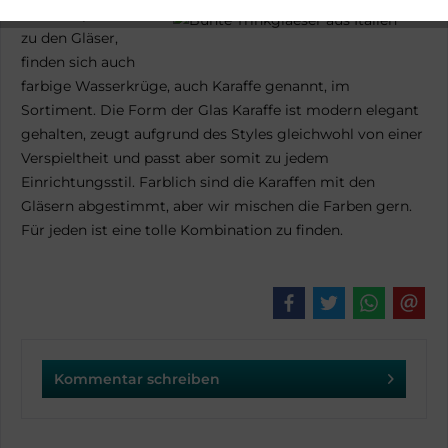
Farblich passend
zu den Gläser,
finden sich auch
farbige Wasserkrüge, auch Karaffe genannt, im
Sortiment. Die Form der Glas Karaffe ist modern elegant
gehalten, zeugt aufgrund des Styles gleichwohl von einer
Verspieltheit und passt aber somit zu jedem
Einrichtungsstil. Farblich sind die Karaffen mit den
Gläsern abgestimmt, aber wir mischen die Farben gern.
Für jeden ist eine tolle Kombination zu finden.
Kommentar schreiben