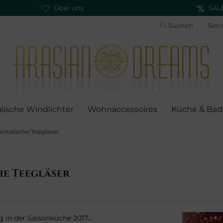
Über uns
SAL
Suchen
Serv
alische Windlichter
Wohnaccessoires
Küche & Bad
entalische Teegläser
he Teegläser
in der Saisonküche 2017...