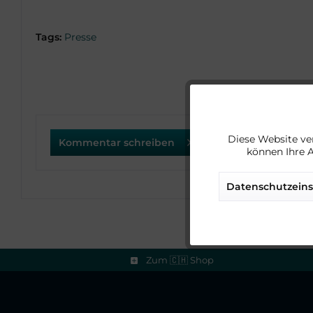
Tags:
Presse
Funktionale
Diese Website ve
Kommentar schreiben
können Ihre 
Marketing
Datenschutzeins
Tracking
Service
Zum 🇨🇭 Shop
Sonstige